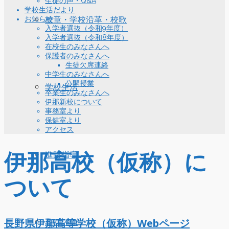
生徒の声・Q&A
学校生活だより
お知らせ
校章・学校沿革・校歌
入学者選抜（令和9年度）
入学者選抜（令和8年度）
在校生のみなさんへ
保護者のみなさんへ
生徒欠席連絡
中学生のみなさんへ
公開授業
学校生活
卒業生のみなさんへ
伊那新校について
事務室より
保健室より
アクセス
伊那高校（仮称）に
進路指導
ついて
長野県伊那高等学校（仮称）Webページ
各種評価