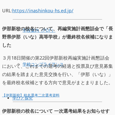
URL:
https://inashinkou-hs.ed.jp/
伊那新校の校名について、再編実施計画懇話会で「長
学校案内（PDF）
野県伊那（いな）高等学校」が最終校名候補になりま
した
３月18日開催の第22回伊那新校再編実施計画懇話会
学校コンプライアンス
において、これまでの選考の経過と投票及び意見募集
の結果を踏まえた意見交換を行い、「伊那（いな）」
を最終校名候補とする方向で意見がまとまりました。
【伊那新校】校名選考二次選考資料
学びと探究
伊那新校の校名について 一次選考結果をお知らせす