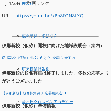
（11/24） 動画リンク
理数科
URL：
https://youtu.be/xBn8EON8LXQ
探究学習・課題研究
伊那新校（仮称）開校に向けた地域説明会
（案内）
伊那新校（仮称）開校に向けた地域説明会案内
研究授業報告集
伊那新校の校名募集は終了しました
。
多数の応募あり
がとうございました
【伊那新校】校名募集要項(応募用紙込) 1
薫ヶ丘クロスペンアカデミー
伊那新校（仮称）準備情報