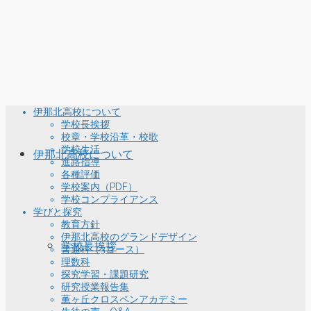
伊那北高校について
学校長挨拶
校章・学校沿革・校歌
学校生活
伊那北高校について
進路指導
各種評価
学校案内（PDF）
学校コンプライアンス
学びと探究
教育方針
伊那北高校のグランドデザイン
学校長挨拶
普通科（3コース）
理数科
探究学習・課題研究
研究授業報告集
薫ヶ丘クロスペンアカデミー