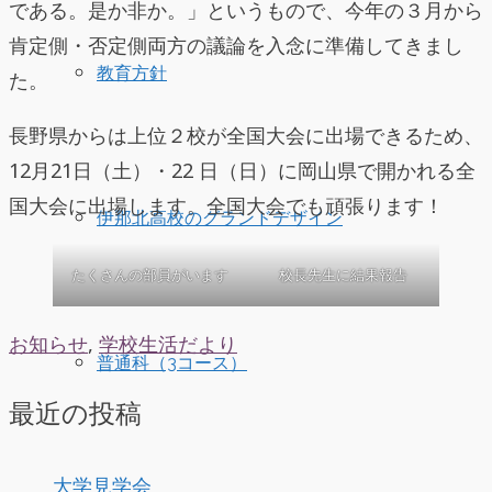
である。是か非か。」というもので、今年の３月から
肯定側・否定側両方の議論を入念に準備してきまし
教育方針
た。
長野県からは上位２校が全国大会に出場できるため、
12月21日（土）・22 日（日）に岡山県で開かれる全
国大会に出場します。全国大会でも頑張ります！
伊那北高校のグランドデザイン
たくさんの部員がいます
校長先生に結果報告
お知らせ
,
学校生活だより
普通科（3コース）
最近の投稿
大学見学会