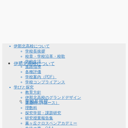
伊那北高校について
学校長挨拶
校章・学校沿革・校歌
学校生活
伊那北高校について
進路指導
各種評価
学校案内（PDF）
学校コンプライアンス
学びと探究
教育方針
伊那北高校のグランドデザイン
学校長挨拶
普通科（3コース）
理数科
探究学習・課題研究
研究授業報告集
薫ヶ丘クロスペンアカデミー