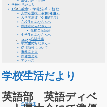
生徒の声・Q&A
学校生活だより
お知らせ
校章・学校沿革・校歌
入学者選抜（令和9年度）
入学者選抜（令和8年度）
在校生のみなさんへ
保護者のみなさんへ
生徒欠席連絡
中学生のみなさんへ
公開授業
学校生活
卒業生のみなさんへ
伊那新校について
事務室より
保健室より
アクセス
学校生活だより
進路指導
英語部 英語ディベ
各種評価