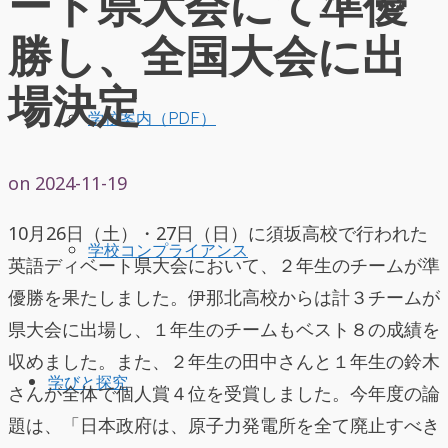
ート県大会にて準優
勝し、全国大会に出
場決定
学校案内（PDF）
on
2024-11-19
10月26日（土）・27日（日）に須坂高校で行われた
学校コンプライアンス
英語ディベート県大会において、２年生のチームが準
優勝を果たしました。伊那北高校からは計３チームが
県大会に出場し、１年生のチームもベスト８の成績を
収めました。また、２年生の田中さんと１年生の鈴木
学びと探究
さんが全体で個人賞４位を受賞しました。今年度の論
題は、「日本政府は、原子力発電所を全て廃止すべき