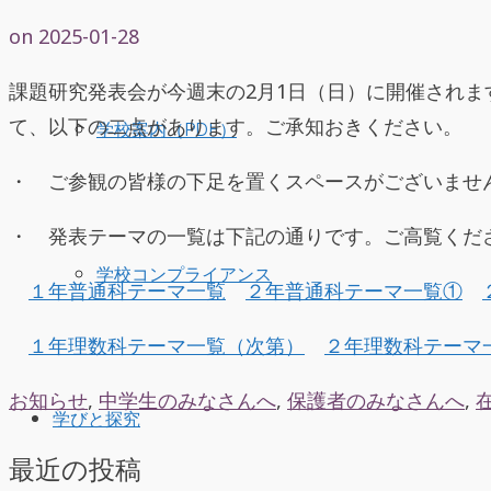
on
2025-01-28
課題研究発表会が今週末の2月1日（日）に開催されます
て、以下の二点があります。ご承知おきください。
学校案内（PDF）
・ ご参観の皆様の下足を置くスペースがございませ
・ 発表テーマの一覧は下記の通りです。ご高覧くだ
学校コンプライアンス
１年普通科テーマ一覧
２年普通科テーマ一覧①
１年理数科テーマ一覧（次第）
２年理数科テーマ
お知らせ
,
中学生のみなさんへ
,
保護者のみなさんへ
,
学びと探究
最近の投稿