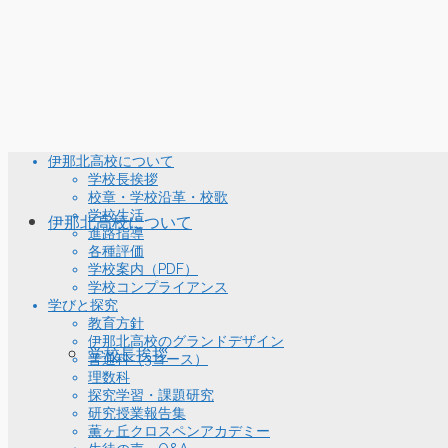
伊那北高校について
学校長挨拶
校章・学校沿革・校歌
学校生活
伊那北高校について
進路指導
各種評価
学校案内（PDF）
学校コンプライアンス
学びと探究
教育方針
伊那北高校のグランドデザイン
学校長挨拶
普通科（3コース）
理数科
探究学習・課題研究
研究授業報告集
薫ヶ丘クロスペンアカデミー