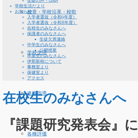
生徒の声・Q&A
学校生活だより
お知らせ
校章・学校沿革・校歌
入学者選抜（令和9年度）
入学者選抜（令和8年度）
在校生のみなさんへ
保護者のみなさんへ
生徒欠席連絡
中学生のみなさんへ
公開授業
学校生活
卒業生のみなさんへ
伊那新校について
事務室より
保健室より
アクセス
在校生のみなさんへ
進路指導
『課題研究発表会』
各種評価