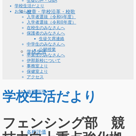
生徒の声・Q&A
学校生活だより
お知らせ
校章・学校沿革・校歌
入学者選抜（令和9年度）
入学者選抜（令和8年度）
在校生のみなさんへ
保護者のみなさんへ
生徒欠席連絡
中学生のみなさんへ
公開授業
学校生活
卒業生のみなさんへ
伊那新校について
事務室より
保健室より
アクセス
学校生活だより
進路指導
フェンシング部 競
各種評価