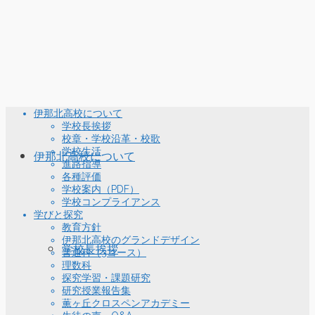
伊那北高校について
学校長挨拶
校章・学校沿革・校歌
学校生活
伊那北高校について
進路指導
各種評価
学校案内（PDF）
学校コンプライアンス
学びと探究
教育方針
伊那北高校のグランドデザイン
学校長挨拶
普通科（3コース）
理数科
探究学習・課題研究
研究授業報告集
薫ヶ丘クロスペンアカデミー