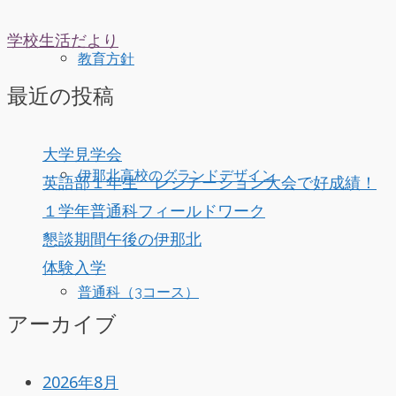
学校生活だより
教育方針
最近の投稿
大学見学会
伊那北高校のグランドデザイン
英語部１年生 レシテーション大会で好成績！
１学年普通科フィールドワーク
懇談期間午後の伊那北
体験入学
普通科（3コース）
アーカイブ
2026年8月