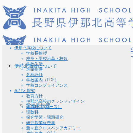
伊那北高校について
学校長挨拶
校章・学校沿革・校歌
学校生活
伊那北高校について
進路指導
各種評価
学校案内（PDF）
学校コンプライアンス
学びと探究
教育方針
伊那北高校のグランドデザイン
学校長挨拶
普通科（3コース）
理数科
探究学習・課題研究
研究授業報告集
薫ヶ丘クロスペンアカデミー