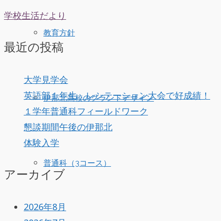
学校生活だより
教育方針
最近の投稿
大学見学会
英語部１年生 レシテーション大会で好成績！
伊那北高校のグランドデザイン
１学年普通科フィールドワーク
懇談期間午後の伊那北
体験入学
普通科（3コース）
アーカイブ
2026年8月