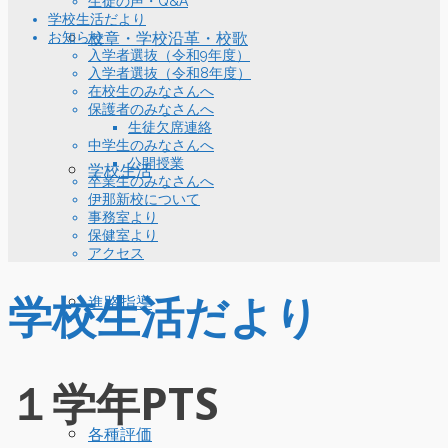
生徒の声・Q&A
学校生活だより
お知らせ
校章・学校沿革・校歌
入学者選抜（令和9年度）
入学者選抜（令和8年度）
在校生のみなさんへ
保護者のみなさんへ
生徒欠席連絡
中学生のみなさんへ
公開授業
学校生活
卒業生のみなさんへ
伊那新校について
事務室より
保健室より
アクセス
学校生活だより
進路指導
１学年PTS
各種評価