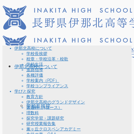
伊那北高校について
学校長挨拶
校章・学校沿革・校歌
学校生活
伊那北高校について
進路指導
各種評価
学校案内（PDF）
学校コンプライアンス
学びと探究
教育方針
伊那北高校のグランドデザイン
学校長挨拶
普通科（3コース）
理数科
探究学習・課題研究
研究授業報告集
薫ヶ丘クロスペンアカデミー