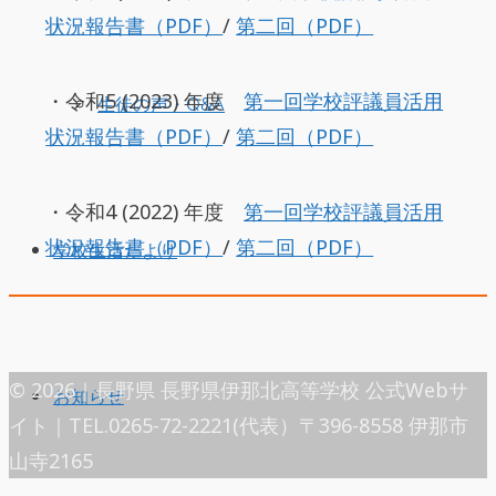
状況報告書（PDF）
/
第二回（PDF）
・令和5 (2023) 年度
第一回学校評議員活用
生徒の声・Q&A
状況報告書（PDF）
/
第二回（PDF）
・令和4 (2022) 年度
第一回学校評議員活用
状況報告書（PDF）
/
第二回（PDF）
学校生活だより
© 2026｜長野県 長野県伊那北高等学校 公式Webサ
お知らせ
イト｜TEL.0265-72-2221(代表）〒396-8558 伊那市
山寺2165