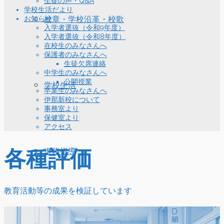
生徒の声・Q&A
学校生活だより
お知らせ
校章・学校沿革・校歌
入学者選抜（令和9年度）
入学者選抜（令和8年度）
在校生のみなさんへ
保護者のみなさんへ
生徒欠席連絡
中学生のみなさんへ
公開授業
学校生活
卒業生のみなさんへ
伊那新校について
事務室より
保健室より
アクセス
各種評価
進路指導
教育活動等の成果を検証しています
各種評価