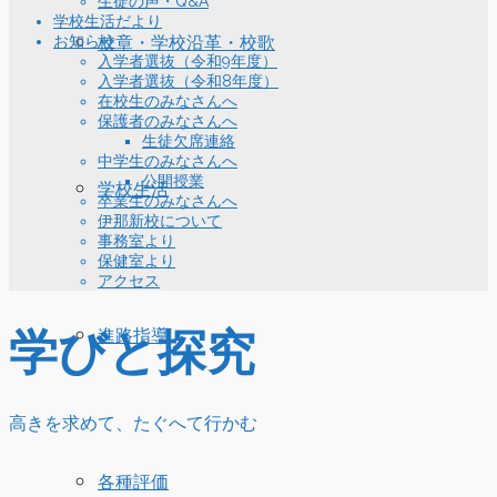
生徒の声・Q&A
学校生活だより
お知らせ
校章・学校沿革・校歌
入学者選抜（令和9年度）
入学者選抜（令和8年度）
在校生のみなさんへ
保護者のみなさんへ
生徒欠席連絡
中学生のみなさんへ
公開授業
学校生活
卒業生のみなさんへ
伊那新校について
事務室より
保健室より
アクセス
学びと探究
進路指導
高きを求めて、たぐへて行かむ
各種評価