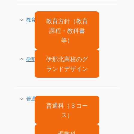
教育方針（教育
教育方針
課程・教科書
等）
伊那北高校のグ
伊那北高校のグランドデザイン
ランドデザイン
普通科（3コース）
普通科（３コー
ス）
理数科