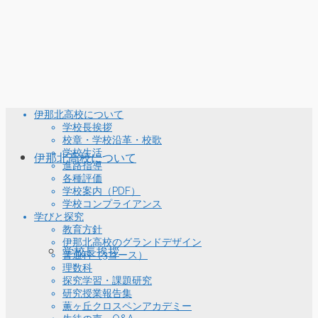
伊那北高校について
学校長挨拶
校章・学校沿革・校歌
学校生活
伊那北高校について
進路指導
各種評価
学校案内（PDF）
学校コンプライアンス
学びと探究
教育方針
伊那北高校のグランドデザイン
学校長挨拶
普通科（3コース）
理数科
探究学習・課題研究
研究授業報告集
薫ヶ丘クロスペンアカデミー