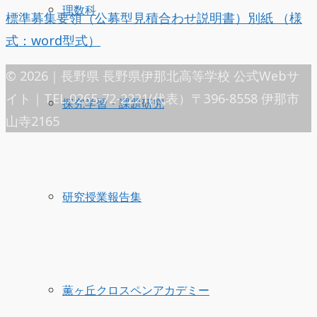
理数科
標準募集要領（公募型見積合わせ説明書）別紙 （様
式：word型式）
© 2026｜長野県 長野県伊那北高等学校 公式Webサ
イト｜TEL.0265-72-2221(代表）〒396-8558 伊那市
探究学習・課題研究
山寺2165
研究授業報告集
薫ヶ丘クロスペンアカデミー