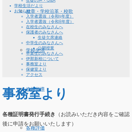
生徒の声・Q&A
学校生活だより
お知らせ
校章・学校沿革・校歌
入学者選抜（令和9年度）
入学者選抜（令和8年度）
在校生のみなさんへ
保護者のみなさんへ
生徒欠席連絡
中学生のみなさんへ
公開授業
学校生活
卒業生のみなさんへ
伊那新校について
事務室より
保健室より
アクセス
事務室より
進路指導
各種証明書発行手続き
（お読みいただき内容をご確認
後に申請をお願いいたします）
各種評価