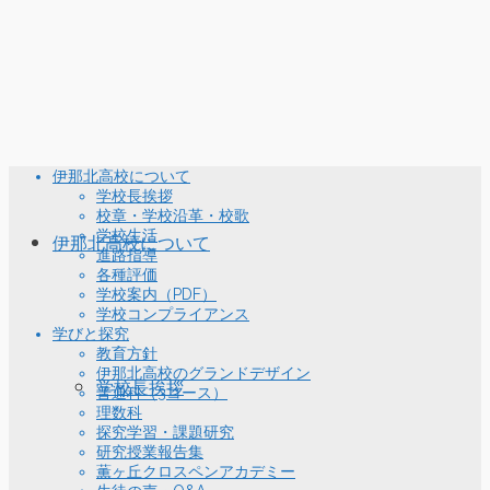
伊那北高校について
学校長挨拶
校章・学校沿革・校歌
学校生活
伊那北高校について
進路指導
各種評価
学校案内（PDF）
学校コンプライアンス
学びと探究
教育方針
伊那北高校のグランドデザイン
学校長挨拶
普通科（3コース）
理数科
探究学習・課題研究
研究授業報告集
薫ヶ丘クロスペンアカデミー