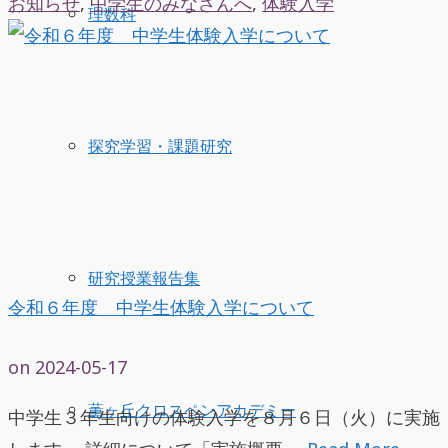
お知らせ
,
中学生のみなさんへ
,
体験入学
理数科
探究学習・課題研究
研究授業報告集
令和６年度 中学生体験入学について
on
2024-05-17
薫ヶ丘クロスペンアカデミー
中学生３年生向けの体験入学を８月６日（火）に実施