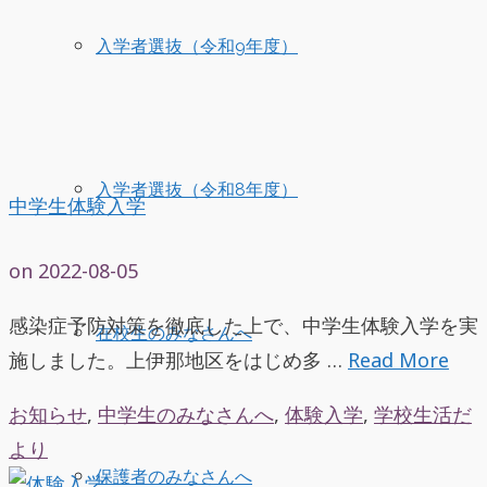
入学者選抜（令和9年度）
入学者選抜（令和8年度）
中学生体験入学
on
2022-08-05
感染症予防対策を徹底した上で、中学生体験入学を実
在校生のみなさんへ
施しました。上伊那地区をはじめ多 …
Read More
お知らせ
,
中学生のみなさんへ
,
体験入学
,
学校生活だ
より
保護者のみなさんへ