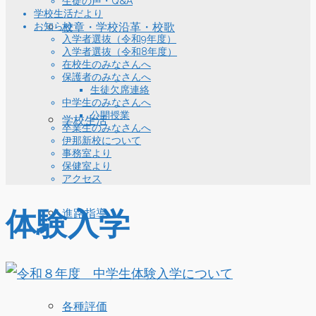
生徒の声・Q&A
学校生活だより
お知らせ
校章・学校沿革・校歌
入学者選抜（令和9年度）
入学者選抜（令和8年度）
在校生のみなさんへ
保護者のみなさんへ
生徒欠席連絡
中学生のみなさんへ
公開授業
学校生活
卒業生のみなさんへ
伊那新校について
事務室より
保健室より
アクセス
体験入学
進路指導
各種評価