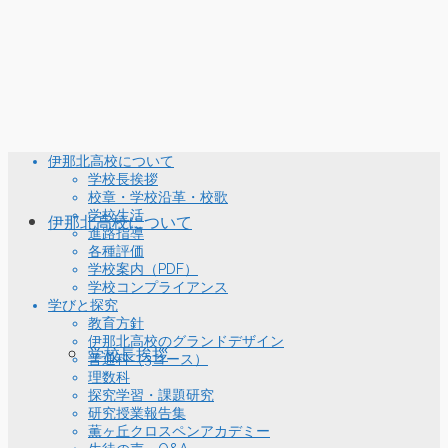
伊那北高校について
学校長挨拶
校章・学校沿革・校歌
学校生活
伊那北高校について
進路指導
各種評価
学校案内（PDF）
学校コンプライアンス
学びと探究
教育方針
伊那北高校のグランドデザイン
学校長挨拶
普通科（3コース）
理数科
探究学習・課題研究
研究授業報告集
薫ヶ丘クロスペンアカデミー