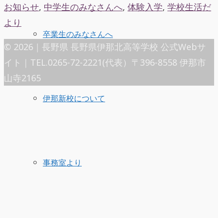
お知らせ
,
中学生のみなさんへ
,
体験入学
,
学校生活だ
より
卒業生のみなさんへ
© 2026｜長野県 長野県伊那北高等学校 公式Webサ
イト｜TEL.0265-72-2221(代表）〒396-8558 伊那市
山寺2165
伊那新校について
事務室より