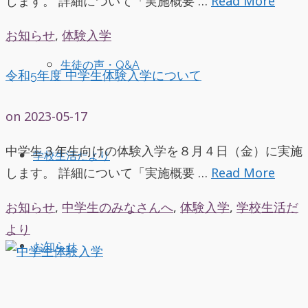
します。 詳細について「実施概要 …
Read More
お知らせ
,
体験入学
生徒の声・Q&A
令和5年度 中学生体験入学について
on
2023-05-17
中学生３年生向けの体験入学を８月４日（金）に実施
学校生活だより
します。 詳細について「実施概要 …
Read More
お知らせ
,
中学生のみなさんへ
,
体験入学
,
学校生活だ
より
お知らせ