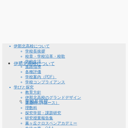
伊那北高校について
学校長挨拶
校章・学校沿革・校歌
学校生活
伊那北高校について
進路指導
各種評価
学校案内（PDF）
学校コンプライアンス
学びと探究
教育方針
伊那北高校のグランドデザイン
学校長挨拶
普通科（3コース）
理数科
探究学習・課題研究
研究授業報告集
薫ヶ丘クロスペンアカデミー