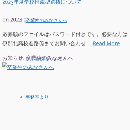
2023年度学校推薦型選抜について
on
2022-07-25
卒業生のみなさんへ
応募願のファイルはパスワード付きです。必要な方は
伊那北高校進路係までお問い合わせ …
Read More
お知らせ
,
卒業生のみなさんへ
伊那新校について
事務室より