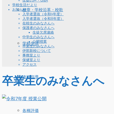
生徒の声・Q&A
学校生活だより
お知らせ
校章・学校沿革・校歌
入学者選抜（令和9年度）
入学者選抜（令和8年度）
在校生のみなさんへ
保護者のみなさんへ
生徒欠席連絡
中学生のみなさんへ
公開授業
学校生活
卒業生のみなさんへ
伊那新校について
事務室より
保健室より
アクセス
卒業生のみなさんへ
進路指導
各種評価