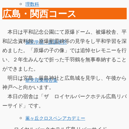
理数科
広島・関西コース
本日は平和記念公園にて原爆ドーム、被爆校舎、平
和記念資料館、原爆慰霊碑等の見学をし平和学習を深
探究学習・課題研究
めました。「原爆の子の像」では追悼セレモニーを行
い、２年生みんなで折った千羽鶴を無事奉納すること
ができました。
明日は宮島・厳島神社と広島城を見学し、午後から
研究授業報告集
神戸へと向かいます。
本日の宿舎は「ザ ロイヤルパークホテル広島リバ
ーサイド」です。
薫ヶ丘クロスペンアカデミー
ロイヤルパークホテル広島リバーサイド