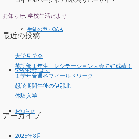
お知らせ
,
学校生活だより
生徒の声・Q&A
最近の投稿
大学見学会
英語部１年生 レシテーション大会で好成績！
学校生活だより
１学年普通科フィールドワーク
懇談期間午後の伊那北
体験入学
お知らせ
アーカイブ
2026年8月