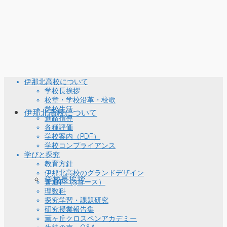
伊那北高校について
学校長挨拶
校章・学校沿革・校歌
学校生活
伊那北高校について
進路指導
各種評価
学校案内（PDF）
学校コンプライアンス
学びと探究
教育方針
伊那北高校のグランドデザイン
学校長挨拶
普通科（3コース）
理数科
探究学習・課題研究
研究授業報告集
薫ヶ丘クロスペンアカデミー