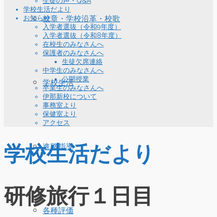
生徒の声・Q&A
学校生活だより
お知らせ
校章・学校沿革・校歌
入学者選抜（令和9年度）
入学者選抜（令和8年度）
在校生のみなさんへ
保護者のみなさんへ
生徒欠席連絡
中学生のみなさんへ
公開授業
学校生活
卒業生のみなさんへ
伊那新校について
事務室より
保健室より
アクセス
学校生活だより
進路指導
研修旅行１日目
各種評価