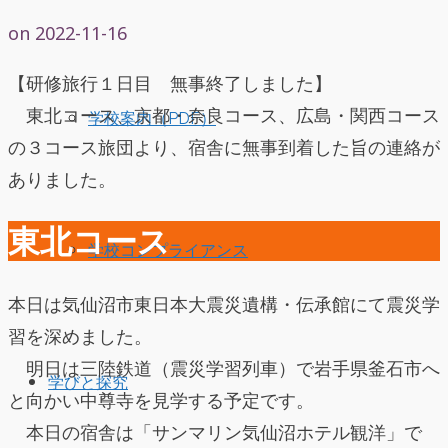
on
2022-11-16
【研修旅行１日目 無事終了しました】
東北コース、京都・奈良コース、広島・関西コース
学校案内（PDF）
の３コース旅団より、宿舎に無事到着した旨の連絡が
ありました。
東北コース
学校コンプライアンス
本日は気仙沼市東日本大震災遺構・伝承館にて震災学
習を深めました。
明日は三陸鉄道（震災学習列車）で岩手県釜石市へ
学びと探究
と向かい中尊寺を見学する予定です。
本日の宿舎は「サンマリン気仙沼ホテル観洋」で