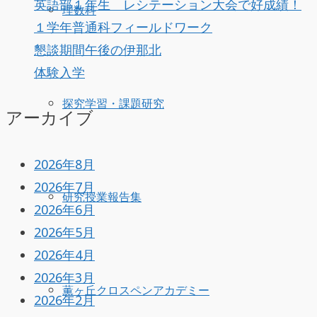
英語部１年生 レシテーション大会で好成績！
理数科
１学年普通科フィールドワーク
懇談期間午後の伊那北
体験入学
探究学習・課題研究
アーカイブ
2026年8月
2026年7月
研究授業報告集
2026年6月
2026年5月
2026年4月
2026年3月
薫ヶ丘クロスペンアカデミー
2026年2月