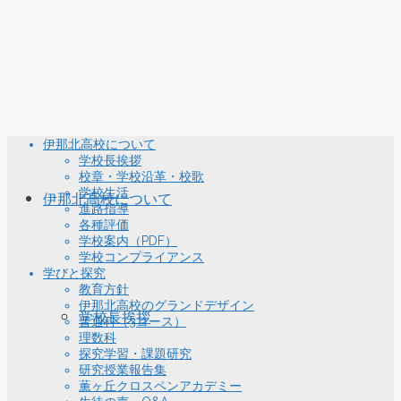
伊那北高校について
学校長挨拶
校章・学校沿革・校歌
学校生活
伊那北高校について
進路指導
各種評価
学校案内（PDF）
学校コンプライアンス
学びと探究
教育方針
伊那北高校のグランドデザイン
学校長挨拶
普通科（3コース）
理数科
探究学習・課題研究
研究授業報告集
薫ヶ丘クロスペンアカデミー