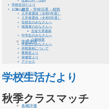
生徒の声・Q&A
学校生活だより
お知らせ
校章・学校沿革・校歌
入学者選抜（令和9年度）
入学者選抜（令和8年度）
在校生のみなさんへ
保護者のみなさんへ
生徒欠席連絡
中学生のみなさんへ
公開授業
学校生活
卒業生のみなさんへ
伊那新校について
事務室より
保健室より
アクセス
学校生活だより
進路指導
秋季クラスマッチ
各種評価