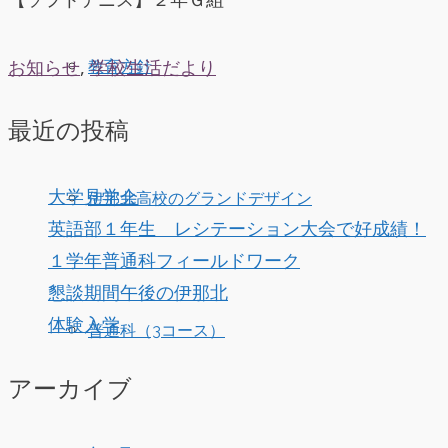
お知らせ
,
学校生活だより
教育方針
最近の投稿
大学見学会
伊那北高校のグランドデザイン
英語部１年生 レシテーション大会で好成績！
１学年普通科フィールドワーク
懇談期間午後の伊那北
体験入学
普通科（3コース）
アーカイブ