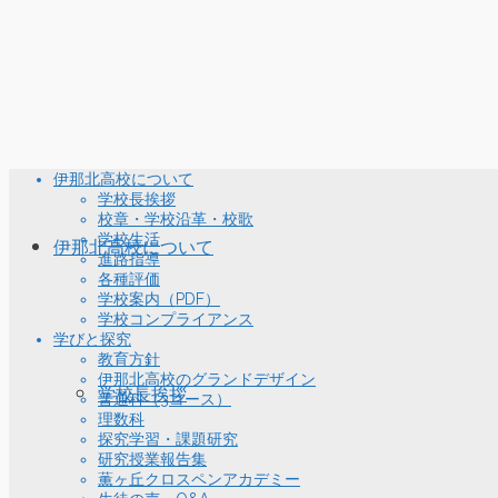
伊那北高校について
学校長挨拶
校章・学校沿革・校歌
学校生活
伊那北高校について
進路指導
各種評価
学校案内（PDF）
学校コンプライアンス
学びと探究
教育方針
伊那北高校のグランドデザイン
学校長挨拶
普通科（3コース）
理数科
探究学習・課題研究
研究授業報告集
薫ヶ丘クロスペンアカデミー