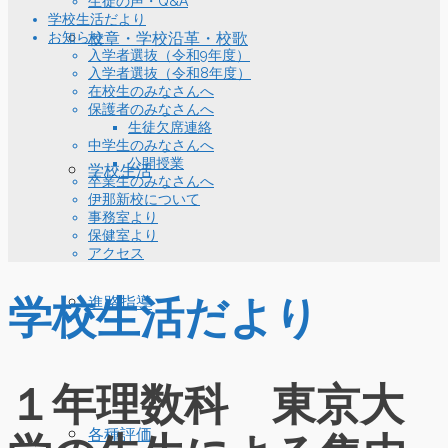
生徒の声・Q&A
学校生活だより
お知らせ
校章・学校沿革・校歌
入学者選抜（令和9年度）
入学者選抜（令和8年度）
在校生のみなさんへ
保護者のみなさんへ
生徒欠席連絡
中学生のみなさんへ
公開授業
学校生活
卒業生のみなさんへ
伊那新校について
事務室より
保健室より
アクセス
学校生活だより
進路指導
１年理数科 東京大
各種評価