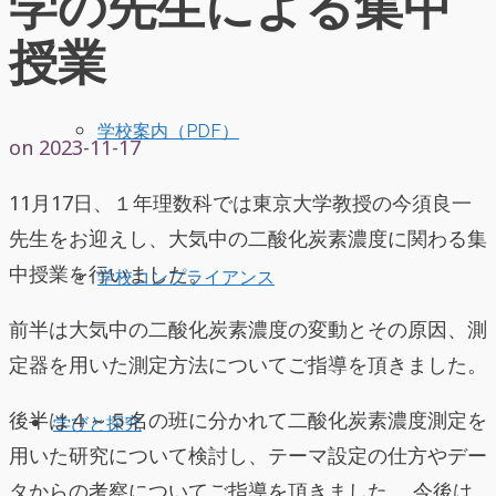
学の先生による集中
授業
学校案内（PDF）
on
2023-11-17
11月17日、１年理数科では東京大学教授の今須良一
先生をお迎えし、大気中の二酸化炭素濃度に関わる集
中授業を行いました。
学校コンプライアンス
前半は大気中の二酸化炭素濃度の変動とその原因、測
定器を用いた測定方法についてご指導を頂きました。
後半は４～５名の班に分かれて二酸化炭素濃度測定を
学びと探究
用いた研究について検討し、テーマ設定の仕方やデー
タからの考察についてご指導を頂きました。 今後は