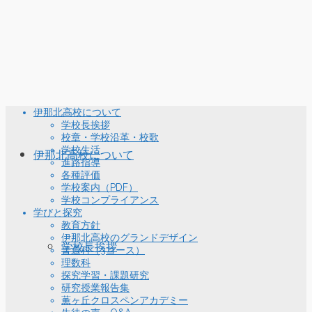
伊那北高校について
学校長挨拶
校章・学校沿革・校歌
学校生活
伊那北高校について
進路指導
各種評価
学校案内（PDF）
学校コンプライアンス
学びと探究
教育方針
伊那北高校のグランドデザイン
学校長挨拶
普通科（3コース）
理数科
探究学習・課題研究
研究授業報告集
薫ヶ丘クロスペンアカデミー