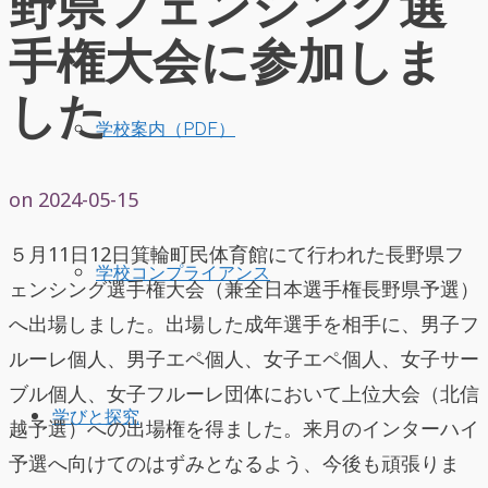
野県フェンシング選
手権大会に参加しま
した
学校案内（PDF）
on
2024-05-15
５月11日12日箕輪町民体育館にて行われた長野県フ
学校コンプライアンス
ェンシング選手権大会（兼全日本選手権長野県予選）
へ出場しました。出場した成年選手を相手に、男子フ
ルーレ個人、男子エペ個人、女子エペ個人、女子サー
ブル個人、女子フルーレ団体において上位大会（北信
学びと探究
越予選）への出場権を得ました。来月のインターハイ
予選へ向けてのはずみとなるよう、今後も頑張りま