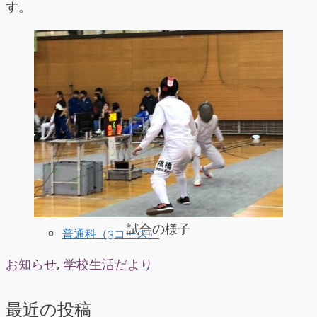
す。
教育方針
伊那北高校のグランドデザイン
試合の様子
普通科（3コース）
お知らせ
,
学校生活だより
最近の投稿