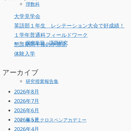
理数科
大学見学会
英語部１年生 レシテーション大会で好成績！
１学年普通科フィールドワーク
探究学習・課題研究
懇談期間午後の伊那北
体験入学
アーカイブ
研究授業報告集
2026年8月
2026年7月
2026年6月
2026年5月
薫ヶ丘クロスペンアカデミー
2026年4月