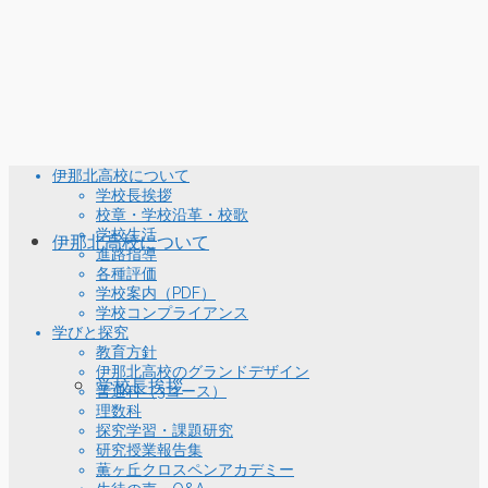
伊那北高校について
学校長挨拶
校章・学校沿革・校歌
学校生活
伊那北高校について
進路指導
各種評価
学校案内（PDF）
学校コンプライアンス
学びと探究
教育方針
伊那北高校のグランドデザイン
学校長挨拶
普通科（3コース）
理数科
探究学習・課題研究
研究授業報告集
薫ヶ丘クロスペンアカデミー