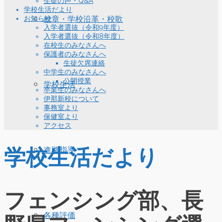
生徒の声・Q&A
学校生活だより
お知らせ
校章・学校沿革・校歌
入学者選抜（令和9年度）
入学者選抜（令和8年度）
在校生のみなさんへ
保護者のみなさんへ
生徒欠席連絡
中学生のみなさんへ
公開授業
学校生活
卒業生のみなさんへ
伊那新校について
事務室より
保健室より
アクセス
学校生活だより
進路指導
フェンシング部、長
各種評価