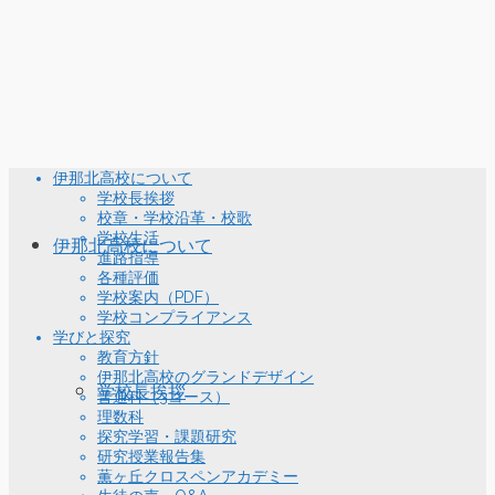
伊那北高校について
学校長挨拶
校章・学校沿革・校歌
学校生活
伊那北高校について
進路指導
各種評価
学校案内（PDF）
学校コンプライアンス
学びと探究
教育方針
伊那北高校のグランドデザイン
学校長挨拶
普通科（3コース）
理数科
探究学習・課題研究
研究授業報告集
薫ヶ丘クロスペンアカデミー