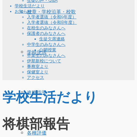
生徒の声・Q&A
学校生活だより
お知らせ
校章・学校沿革・校歌
入学者選抜（令和9年度）
入学者選抜（令和8年度）
在校生のみなさんへ
保護者のみなさんへ
生徒欠席連絡
中学生のみなさんへ
公開授業
学校生活
卒業生のみなさんへ
伊那新校について
事務室より
保健室より
アクセス
学校生活だより
進路指導
将棋部報告
各種評価