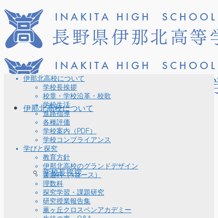
伊那北高校について
学校長挨拶
校章・学校沿革・校歌
学校生活
伊那北高校について
進路指導
各種評価
学校案内（PDF）
学校コンプライアンス
学びと探究
教育方針
伊那北高校のグランドデザイン
学校長挨拶
普通科（3コース）
理数科
探究学習・課題研究
研究授業報告集
薫ヶ丘クロスペンアカデミー