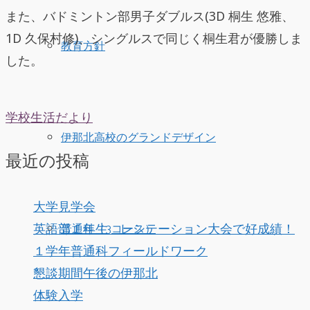
また、バドミントン部男子ダブルス(3D 桐生 悠雅、
1D 久保村修)、シングルスで同じく桐生君が優勝しま
教育方針
した。
学校生活だより
伊那北高校のグランドデザイン
最近の投稿
大学見学会
英語部１年生 レシテーション大会で好成績！
普通科（3コース）
１学年普通科フィールドワーク
懇談期間午後の伊那北
体験入学