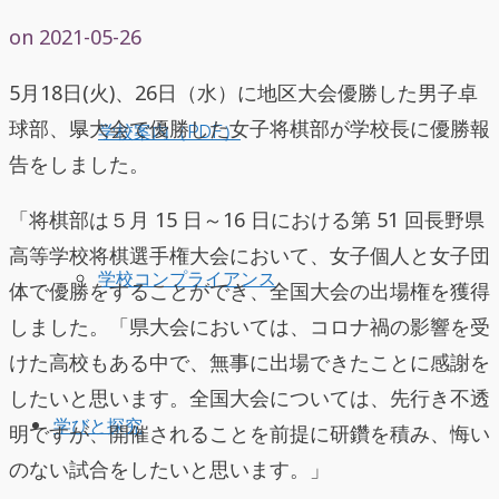
on
2021-05-26
5月18日(火)、26日（水）に地区大会優勝した男子卓
球部、県大会で優勝した女子将棋部が学校長に優勝報
学校案内（PDF）
告をしました。
「将棋部は５月 15 日～16 日における第 51 回長野県
高等学校将棋選手権大会において、女子個人と女子団
学校コンプライアンス
体で優勝をすることができ、全国大会の出場権を獲得
しました。「県大会においては、コロナ禍の影響を受
けた高校もある中で、無事に出場できたことに感謝を
したいと思います。全国大会については、先行き不透
学びと探究
明ですが、開催されることを前提に研鑽を積み、悔い
のない試合をしたいと思います。」