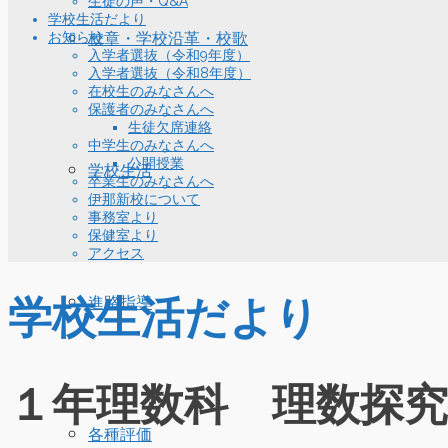
生徒の声・Q&A
学校生活だより
お知らせ
校章・学校沿革・校歌
入学者選抜（令和9年度）
入学者選抜（令和8年度）
在校生のみなさんへ
保護者のみなさんへ
生徒欠席連絡
中学生のみなさんへ
公開授業
学校生活
卒業生のみなさんへ
伊那新校について
事務室より
保健室より
アクセス
学校生活だより
進路指導
１年理数科 理数探
各種評価