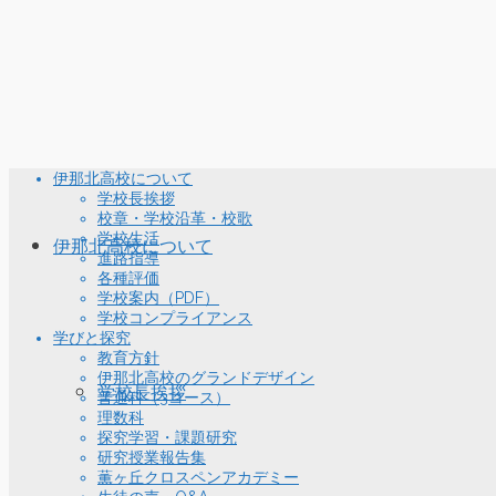
伊那北高校について
学校長挨拶
校章・学校沿革・校歌
学校生活
伊那北高校について
進路指導
各種評価
学校案内（PDF）
学校コンプライアンス
学びと探究
教育方針
伊那北高校のグランドデザイン
学校長挨拶
普通科（3コース）
理数科
探究学習・課題研究
研究授業報告集
薫ヶ丘クロスペンアカデミー