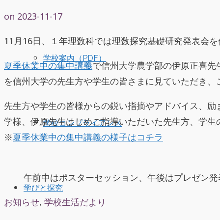
on
2023-11-17
11月16日、１年理数科では理数探究基礎研究発表会
学校案内（PDF）
夏季休業中の集中講義
で信州大学農学部の伊原正喜先
を信州大学の先生方や学生の皆さまに見ていただき、
先生方や学生の皆様からの鋭い指摘やアドバイス、励
学様、伊原先生はじめご指導いただいた先生方、学生
学校コンプライアンス
※
夏季休業中の集中講義の様子はコチラ
午前中はポスターセッション、午後はプレゼン発
学びと探究
お知らせ
,
学校生活だより