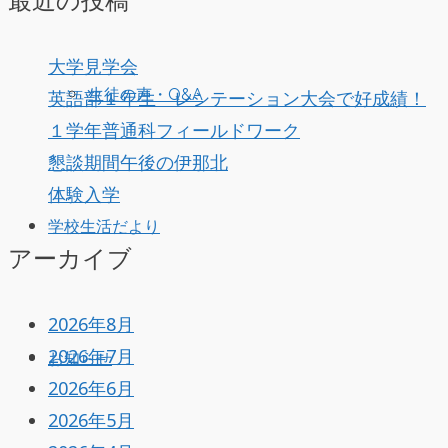
最近の投稿
大学見学会
生徒の声・Q&A
英語部１年生 レシテーション大会で好成績！
１学年普通科フィールドワーク
懇談期間午後の伊那北
体験入学
学校生活だより
アーカイブ
2026年8月
2026年7月
お知らせ
2026年6月
2026年5月