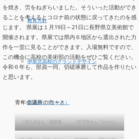
を焼き、労をねぎらいました。そういった活動ができ
ることを考えるとコロナ前の状態に戻ってきたのを感
教育方針
じます。 県展は１月19日～21日に長野県立美術館で
開催されます。県展では県内６地区から選出された力
作を一堂に見ることができます。入場無料ですので、
この機会に高校の美術部の活動をぜひご覧ください。
伊那北高校のグランドデザイン
令和６年も、部員一同、切磋琢磨して作品を作りたい
と思います。
青年会議所の方々と
普通科（3コース）
1年大川さん「盆暗猫
1年下平さん「Desier」