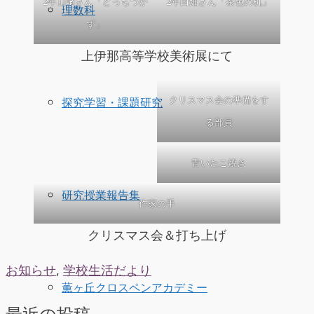
2年山﨑さん「どっちつか
2年田畑さん「茶色の机」
理数科
ず」
上伊那高等学校美術展にて
クリスマス会の準備をす
探究学習・課題研究
る部員
青いたこ焼き
研究授業報告集
作家の手
クリスマス会＆打ち上げ
お知らせ
,
学校生活だより
薫ヶ丘クロスペンアカデミー