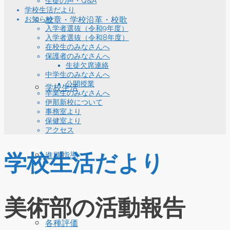
生徒の声・Q&A
学校生活だより
お知らせ
校章・学校沿革・校歌
入学者選抜（令和9年度）
入学者選抜（令和8年度）
在校生のみなさんへ
保護者のみなさんへ
生徒欠席連絡
中学生のみなさんへ
公開授業
学校生活
卒業生のみなさんへ
伊那新校について
事務室より
保健室より
アクセス
学校生活だより
進路指導
美術部の活動報告
各種評価