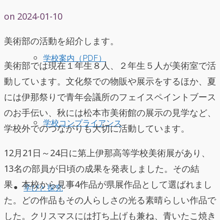
on
2024-01-10
美術部の活動を紹介します。
学校案内（PDF）
美術部では現在１年生８人、２年生５人が美術室で活
動しています。文化祭での物販や展示をするほか、夏
には伊那祭りで青年会議所のフェイスペイントブース
のお手伝い、秋には松本市美術館の展示の見学など、
学校コンプライアンス
学校外でのつながりも大切に活動しています。
12月21日～24日に第上伊那高等学校美術展があり、
13名の部員が日頃の成果を発表しました。その結
果、本校から見事4作品が県展作品として選ばれまし
学びと探究
た。どの作品もその人らしさの光る素晴らしい作品で
した。クリスマスには打ち上げも兼ね、青いたこ焼き