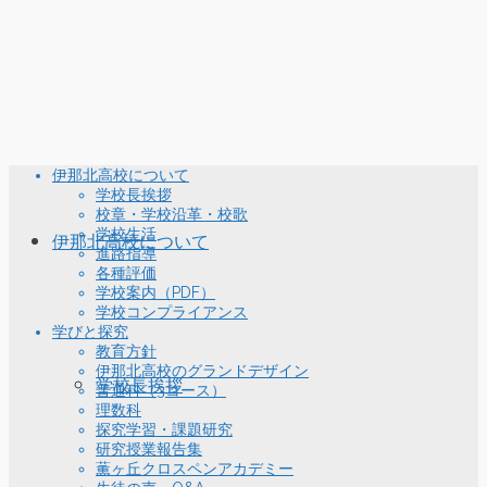
伊那北高校について
学校長挨拶
校章・学校沿革・校歌
学校生活
伊那北高校について
進路指導
各種評価
学校案内（PDF）
学校コンプライアンス
学びと探究
教育方針
伊那北高校のグランドデザイン
学校長挨拶
普通科（3コース）
理数科
探究学習・課題研究
研究授業報告集
薫ヶ丘クロスペンアカデミー